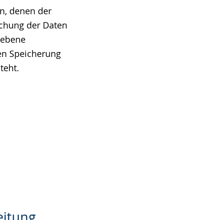
n, denen der
schung der Daten
iebene
eren Speicherung
teht.
d
eitung