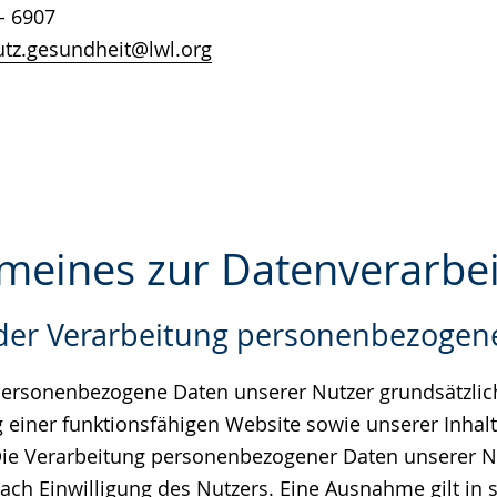
- 6907
tz.gesundheit@lwl.org
gemeines zur Datenverarbe
der Verarbeitung personenbezogen
e
personenbezogene Daten unserer Nutzer grundsätzlich
ng einer funktionsfähigen Website sowie unserer Inhal
. Die Verarbeitung personenbezogener Daten unserer Nu
ch Einwilligung des Nutzers. Eine Ausnahme gilt in s