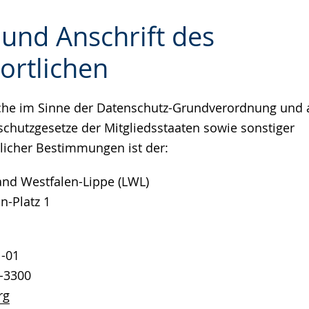
 und Anschrift des
ortlichen
e
iche im Sinne der Datenschutz-Grundverordnung und 
schutzgesetze der Mitgliedsstaaten sowie sonstiger
licher Bestimmungen ist der:
nd Westfalen-Lippe (LWL)
n-Platz 1
1-01
1-3300
rg