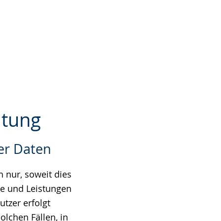
itung
er Daten
 nur, soweit dies
te und Leistungen
tzer erfolgt
olchen Fällen, in