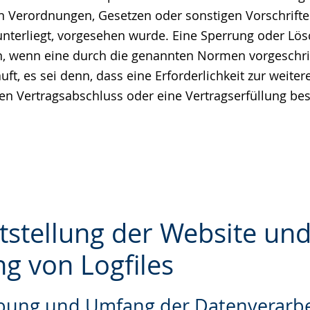
n Verordnungen, Gesetzen oder sonstigen Vorschrifte
unterliegt, vorgesehen wurde. Eine Sperrung oder Lö
nn, wenn eine durch die genannten Normen vorgeschr
äuft, es sei denn, dass eine Erforderlichkeit zur weit
nen Vertragsabschluss oder eine Vertragserfüllung bes
itstellung der Website un
ng von Logfiles
e
ibung und Umfang der Datenverarb