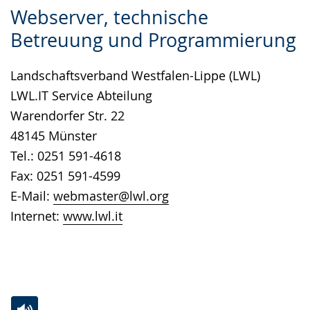
Zur
Aktiviere
Ein
Webserver, technische
Leichten
Audio-
Video
Betreuung und Programmierung
Sprache
Unterstützung.
in
wechseln.
Deutscher
Landschaftsverband Westfalen-Lippe (LWL)
Gebärdensprache
LWL.IT Service Abteilung
wird
Warendorfer Str. 22
angezeigt.
48145 Münster
Tel.: 0251 591-4618
Fax: 0251 591-4599
E-Mail:
webmaster@lwl.org
Internet:
www.lwl.it