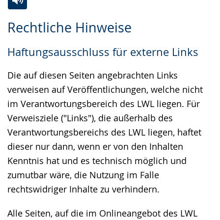
Zur
Aktiviere
Ein
Rechtliche Hinweise
Leichten
Audio-
Video
Sprache
Unterstützung.
in
Haftungsausschluss für externe Links
wechseln.
Deutscher
Gebärdensprache
Die auf diesen Seiten angebrachten Links
wird
verweisen auf Veröffentlichungen, welche nicht
angezeigt.
im Verantwortungsbereich des LWL liegen. Für
Verweisziele ("Links"), die außerhalb des
Verantwortungsbereichs des LWL liegen, haftet
dieser nur dann, wenn er von den Inhalten
Kenntnis hat und es technisch möglich und
zumutbar wäre, die Nutzung im Falle
rechtswidriger Inhalte zu verhindern.
Alle Seiten, auf die im Onlineangebot des LWL