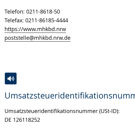
angezeigt.
Telefon: 0211-8618-50
Telefax: 0211-86185-4444
https://www.mhkbd.nrw
poststelle@mhkbd.nrw.de
Zur
Aktiviere
Ein
Umsatzsteueridentifikationsnum
Leichten
Audio-
Video
Sprache
Unterstützung.
in
Umsatzsteueridentifikationsnummer (USt-ID):
wechseln.
Deutscher
DE 126118252
Gebärdensprache
wird