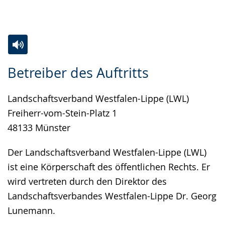
Gebärdensprache
wird
angezeigt.
Zur
Aktiviere
Ein
Betreiber des Auftritts
Leichten
Audio-
Video
Sprache
Unterstützung.
in
Landschaftsverband Westfalen-Lippe (LWL)
wechseln.
Deutscher
Freiherr-vom-Stein-Platz 1
Gebärdensprache
48133 Münster
wird
angezeigt.
Der Landschaftsverband Westfalen-Lippe (LWL)
ist eine Körperschaft des öffentlichen Rechts. Er
wird vertreten durch den Direktor des
Landschaftsverbandes Westfalen-Lippe Dr. Georg
Lunemann.