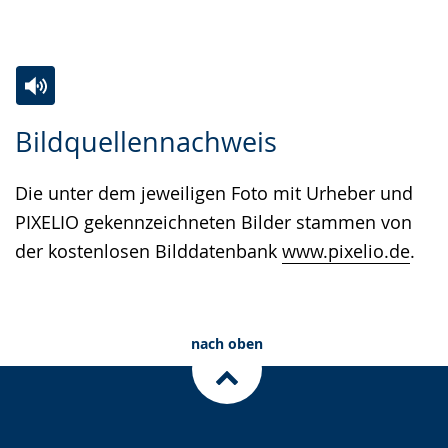
Zur
Aktiviere
Ein
Bildquellennachweis
Leichten
Audio-
Video
Sprache
Unterstützung.
in
Die unter dem jeweiligen Foto mit Urheber und
wechseln.
Deutscher
PIXELIO gekennzeichneten Bilder stammen von
Gebärdensprache
der kostenlosen Bilddatenbank
www.pixelio.de
.
wird
angezeigt.
nach oben