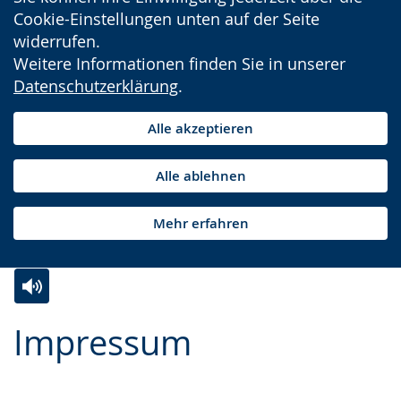
Cookie-Einstellungen unten auf der Seite
widerrufen.
Weitere Informationen finden Sie in unserer
Datenschutzerklärung
.
Alle akzeptieren
Alle ablehnen
Mehr erfahren
Zur
Aktiviere
Ein
Impressum
Leichten
Audio-
Video
Sprache
Unterstützung.
in
wechseln.
Deutscher