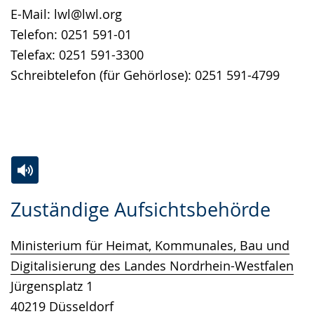
E-Mail: lwl@lwl.org
Telefon: 0251 591-01
Telefax: 0251 591-3300
Schreibtelefon (für Gehörlose): 0251 591-4799
Zur
Aktiviere
Ein
Zuständige Aufsichtsbehörde
Leichten
Audio-
Video
Sprache
Unterstützung.
in
Ministerium für Heimat, Kommunales, Bau und
wechseln.
Deutscher
Digitalisierung des Landes Nordrhein-Westfalen
Gebärdensprache
Jürgensplatz 1
wird
40219 Düsseldorf