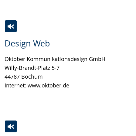
Zur
Aktiviere
Ein
Design Web
Leichten
Audio-
Video
Sprache
Unterstützung.
in
Oktober Kommunikationsdesign GmbH
wechseln.
Deutscher
Willy-Brandt-Platz 5-7
Gebärdensprache
44787 Bochum
wird
Internet:
www.oktober.de
angezeigt.