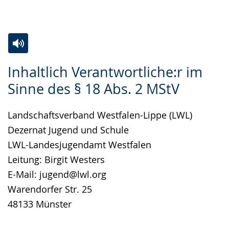
angezeigt.
Zur
Aktiviere
Ein
Inhaltlich Verantwortliche:r im
Leichten
Audio-
Video
Sinne des § 18 Abs. 2 MStV
Sprache
Unterstützung.
in
wechseln.
Deutscher
Landschaftsverband Westfalen-Lippe (LWL)
Gebärdensprache
Dezernat Jugend und Schule
wird
LWL-Landesjugendamt Westfalen
angezeigt.
Leitung: Birgit Westers
E-Mail: jugend@lwl.org
Warendorfer Str. 25
48133 Münster